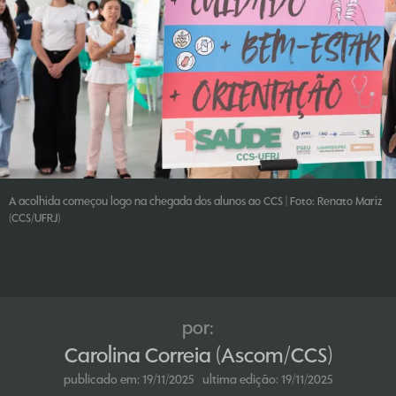
A acolhida começou logo na chegada dos alunos ao CCS | Foto: Renato Mariz
(CCS/UFRJ)
por:
Carolina Correia (Ascom/CCS)
publicado em:
19/11/2025
ultima edição:
19/11/2025