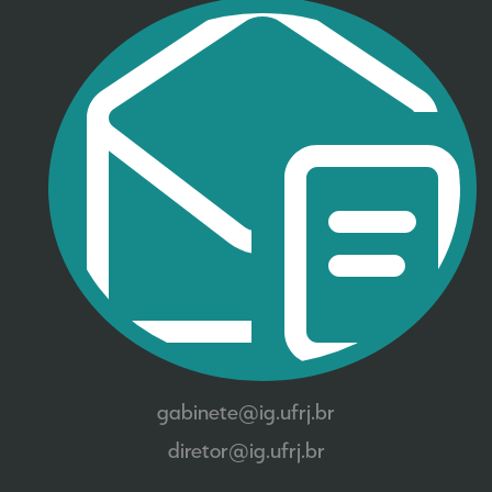
gabinete@ig.ufrj.br
diretor@ig.ufrj.br