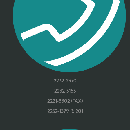
2232-2970
2232-5165
2221-8302 (FAX)
2252-1379 R: 201